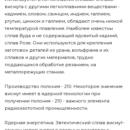
висмута с другими легкоплавкими веществами -
кадмием, оловом, свинцом, индием, таллием,
ртутью, цинком и галлием, обладают очень низкой
температурой плавления. Наиболее известны
сплав Вуда и не содержащий ядовитый кадмий,
сплав Розе. Они используются для крепления
заготовок деталей из урана, вольфрама и их
сплавов и других материалов, трудно
поддающихся обработке резанием, на
металлорежущих станках.
Производство полония - 210. Некоторое значение
висмут имеет в ядерной технологии при
получении полония - 210 - важного элемента
радиоизотопной промышленности.
Ядерная энергетика. Эвтектический сплав висмут-
свинец используется в ядерных реакторах с