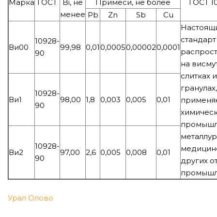
Марка
ГОСТ
Bi, не
Примеси, не более
ГОСТ 1
менее
Pb
Zn
Sb
Cu
Настоящ
стандарт
10928-
Ви00
99,98
0,01
0,0005
0,00002
0,0001
распрост
90
на висму
слитках и
гранулах,
10928-
Ви1
98,00
1,8
0,003
0,005
0,01
применя
90
химичес
промышл
металлур
10928-
медицин
Ви2
97,00
2,6
0,005
0,008
0,01
90
других о
промышл
Урал Олово