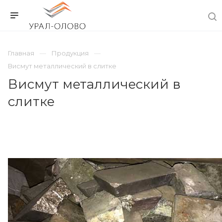
Главная
Продукция
Висмут металлический в слитке
Висмут металлический в
слитке