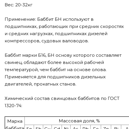
Вес: 20-32кг
Применение: Баббит БН используют в
подшипниках, работающих при средних скоростях
и средних нагрузках, подшипниках дизелей
компрессоров, судовых валоводов.
Баббит марки Б16, БН основу которого составляет
свинец, обладают более высокой рабочей
температурой, чем баббит на основе олова.
Применяется для подшипников дизельных
двигателей, прокатных станов.
Химический состав свинцовых баббитов по ГОСТ
1320-74:
Массовая доля, %
Марка
баббита
Sn
Sb
Сu
Cd
Ni
As
Pb
Fe
Zn
Bi
A