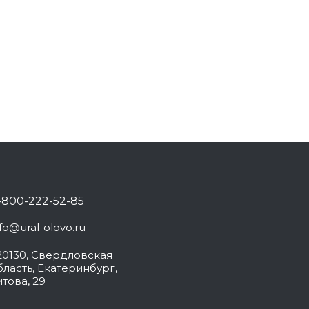
-800-222-52-85
nfo@ural-olovo.ru
20130, Свердловская
бласть, Екатеринбург,
итова, 29