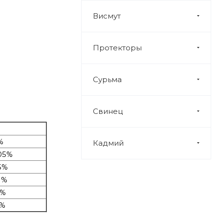
Висмут
Протекторы
Сурьма
Свинец
%
Кадмий
05%
5%
1%
4%
7%