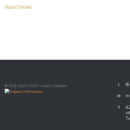
Урал Олово
8
© 2012-2024 ООО «Урал-Олово»
i
6
о
Т