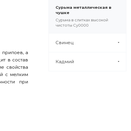
Сурьма металлическая в
чушке
Сурьма в слитках высокой
чистоты Су0000
Свинец
 припоев, а
ит в состав
Кадмий
ие свойства
ей с мелким
нности при