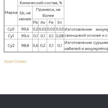
Химический состав, %
Примеси, не
Марка
Sb, не
более
менее
Pb
As
Fe
Sn
Су0
99,6
0,2
0,02
0,02
0,02
Изготовление аккум
свинцовой основе и с
Су1
99,4
0,1
0,1
0,1
0,08
Изготовление сурьмян
Су2
98,8
0,6
0,2
0,1
0,1
кабелей и аккумулято
Урал Олово