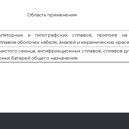
Область применения
уляторных и типографских сплавов, припоев на
плавов оболочек кабеля, эмалей и керамических краси
истого свинца, антифрикционных сплавов, сплавов д
рных батарей общего назначения.